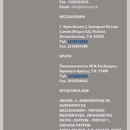
Fax. 2106203018
Email :
info@eurocert.gr
ΘΕΣΣΑΛΟΝΙΚΗ
Γ. Κρανιδιώτη 2, Εμπορικό Κέντρο
Lamda (Κτίριο λ2),
Πυλαία
Θεσσαλονίκης, Τ.Κ. 55535
Τηλ.
2310516960
Fax. 2310501488
ΚΡΗΤΗ
Παπαναστασίου 90 & Επιδαύρου,
Ηράκλειο Κρήτης, Τ.Κ. 71409
Τηλ.
2810284045
Fax. 2810284042
ΕΡΓΑΣΤΗΡΙΑ
ADR
ΑΘΗΝΑ : Λ. ΔΗΜΟΚΡΑΤΙΑΣ 88,
ΑΣΠΡΟΠΥΡΓΟΣ
ΘΕΣΣΑΛΟΝΙΚΗ : ΠΕΡΙΟΧΗ
ΝΕΟΧΩΡΟΥΔΑ - ΩΡΑΙΟΚΑΣΤΡΟ
ΠΑΤΡΑ : ΠΑΤΡΩΝ – ΠΥΡΓΟΥ 1 ,
ΠΑΡΑΛΙΑ ΠΑΤΡΩΝ