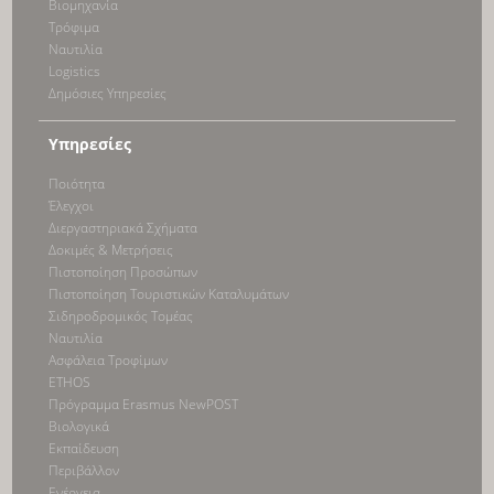
Bιομηχανία
Τρόφιμα
Ναυτιλία
Logistics
Δημόσιες Υπηρεσίες
Υπηρεσίες
Ποιότητα
Έλεγχοι
Διεργαστηριακά Σχήματα
Δοκιμές & Μετρήσεις
Πιστοποίηση Προσώπων
Πιστοποίηση Τουριστικών Καταλυμάτων
Σιδηροδρομικός Τομέας
Ναυτιλία
Ασφάλεια Τροφίμων
ETHOS
Πρόγραμμα Erasmus NewPOST
Βιολογικά
Εκπαίδευση
Περιβάλλον
Ενέργεια