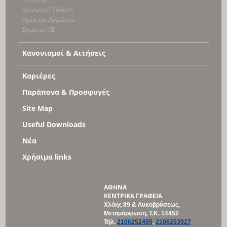
Κοινωνική Ευθύνη
Υγεία και Ασφάλεια
Σήμανση CE
Κανονισμοί & Αιτήσεις
Καριέρες
Παράπονα & Προσφυγές
Site Map
Useful Downloads
Νέα
Χρήσιμα links
ΑΘΗΝΑ
ΚΕΝΤΡΙΚΑ ΓΡΑΦΕΙΑ
Χλόης 89 & Λυκοβρύσεως,
Μεταμόρφωση, Τ
.Κ
. 14452
Τηλ
.
2106252495
,
2106253927