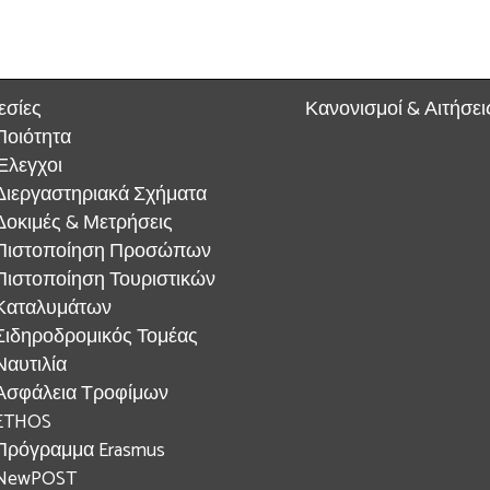
εσίες
Κανονισμοί & Αιτήσει
Ποιότητα
Έλεγχοι
Διεργαστηριακά Σχήματα
Δοκιμές & Μετρήσεις
Πιστοποίηση Προσώπων
Πιστοποίηση Τουριστικών
Καταλυμάτων
Σιδηροδρομικός Τομέας
Ναυτιλία
Ασφάλεια Τροφίμων
ETHOS
Πρόγραμμα Erasmus
NewPOST