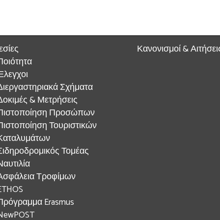
εσίες
Κανονισμοί & Αιτήσει
Ποιότητα
Έλεγχοι
Διεργαστηριακά Σχήματα
Δοκιμές & Μετρήσεις
Πιστοποίηση Προσώπων
Πιστοποίηση Τουριστικών
Καταλυμάτων
Σιδηροδρομικός Τομέας
Ναυτιλία
Ασφάλεια Τροφίμων
ETHOS
Πρόγραμμα Erasmus
NewPOST