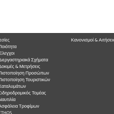
εσίες
Κανονισμοί & Αιτήσει
Ποιότητα
Έλεγχοι
Διεργαστηριακά Σχήματα
Δοκιμές & Μετρήσεις
Πιστοποίηση Προσώπων
Πιστοποίηση Τουριστικών
Καταλυμάτων
Σιδηροδρομικός Τομέας
Ναυτιλία
Ασφάλεια Τροφίμων
ETHOS